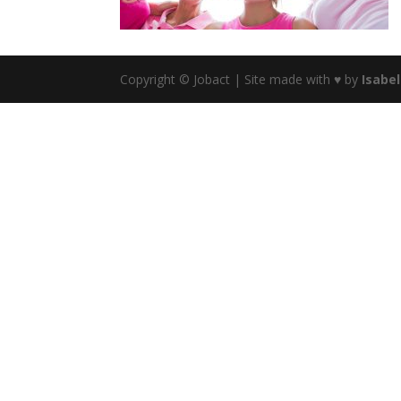
Copyright © Jobact | Site made with ♥ by
Isabe