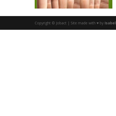
Copyright © Jobact | Site made with ♥ by
Isabe